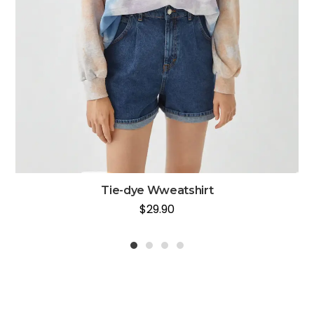
Tie-dye Wweatshirt
$
29.90
1
2
3
4